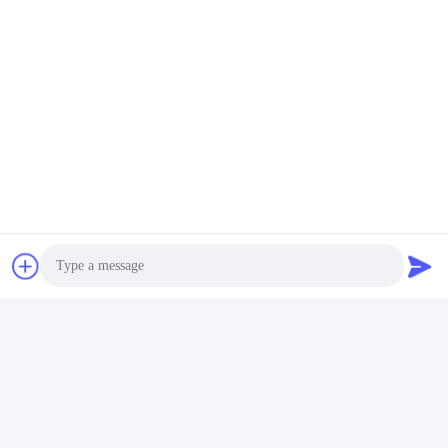
podamos considerar su consulta prioridad.
Las Etiquetas:
Vacuum Sealing Machine
Chamber Vacuum Sealer
Commercial Vacuum Packer
Productos Relacionados
Photo
Video Call