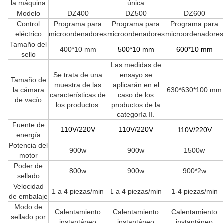
la máquina
única
Modelo
DZ400
DZ500
DZ600
Control
Programa para
Programa para
Programa para
eléctrico
microordenadores
microordenadores
microordenadores
Tamaño del
400*10 mm
500*10 mm
600*10 mm
sello
Las medidas de
Se trata de una
ensayo se
Tamaño de
muestra de las
aplicarán en el
la cámara
630*630*100 mm
características de
caso de los
de vacío
los productos.
productos de la
categoría II.
Fuente de
11
0V/220V
11
0V/220V
11
0V/220V
energía
Potencia del
900w
900w
1500w
motor
Poder de
800w
900w
900*2w
sellado
Velocidad
1 a 4 piezas/min
1 a 4 piezas/min
1-4 piezas/min
de embalaje
Modo de
Calentamiento
Calentamiento
Calentamiento
sellado por
instantáneo
instantáneo
instantáneo