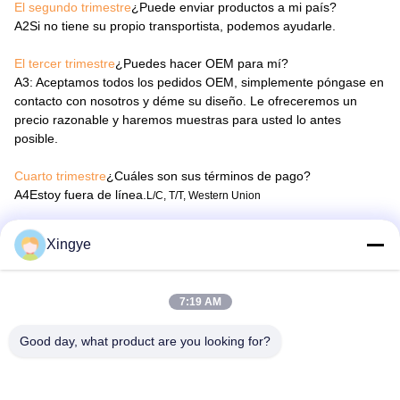
El segundo trimestre
¿Puede enviar productos a mi país?
A2
Si no tiene su propio transportista, podemos ayudarle.
El tercer trimestre
¿Puedes hacer OEM para mí?
A3
: Aceptamos todos los pedidos OEM, simplemente póngase en
contacto con nosotros y déme su diseño. Le ofreceremos un
precio razonable y haremos muestras para usted lo antes
posible.
Cuarto trimestre
¿Cuáles son sus términos de pago?
A4
Estoy fuera de línea.
L/C, T/T, Western Union
Cuadro 5
¿Cómo puedo hacer el pedido?
Xingye
A5
Primero firma el PI, paga el depósito, luego organizaremos la
producción.Después de la producción terminada necesitas pagar
el saldo. Finalmente enviaremos los bienes.
7:19 AM
Q6
¿ Cuándo puedo obtener el presupuesto?
Good day, what product are you looking for?
A6
: Por lo general, le citaremos dentro de las 24 horas después
de recibir su consulta. Si usted es muy urgente para obtener la
cotización. Por favor, llame o díganos en su correo, para que